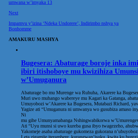
umwana w’imyaka 13
Next
Impamvu y’izina ‘Ndeka Undorere’, Indirimbo nshya ya
Bonhomme
AMAKURU MASHYA
Bugesera: Abaturage boroje inka im
ibiri itishoboye mu kwizihiza Umuns
w’Umuganura
Abaturage bo mu Murenge wa Ruhuha, Akarere ka Bugesera,
Muri uwo muhango wabereye mu Kagari ka Gatanga, abatur
Umuyobozi w’Akarere ka Bugesera, Mutabazi Richard, yavu
Yagize ati “Umuganura ni umwanya wo gusubiza amaso iny
Ni
mu gihe Umunyamabanga Nshingwabikorwa w’Umurengewa Ru
Ati “Uyu munsi si uwo kureba gusa ibyo twagezeho, ahubw
Yakomeje asaba abaturage gukomeza gukorana n’ubuyobozi
Leta zigamije iterambere, kurangwan’isuku, kwita ku bure