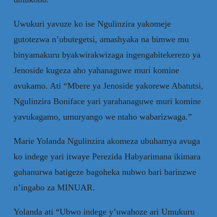
Uwukuri yavuze ko ise Ngulinzira yakomeje
gutotezwa n’ubutegetsi, amashyaka na bimwe mu
binyamakuru byakwirakwizaga ingengabitekerezo ya
Jenoside kugeza aho yahanaguwe muri komine
avukamo. Ati “Mbere ya Jenoside yakorewe Abatutsi,
Ngulinzira Boniface yari yarahanaguwe muri komine
yavukagamo, umuryango we ntaho wabarizwaga.”
Marie Yolanda Ngulinzira akomeza ubuhamya avuga
ko indege yari itwaye Perezida Habyarimana ikimara
guhanurwa batigeze bagoheka nubwo bari barinzwe
n’ingabo za MINUAR.
Yolanda ati “Ubwo indege y’uwahoze ari Umukuru