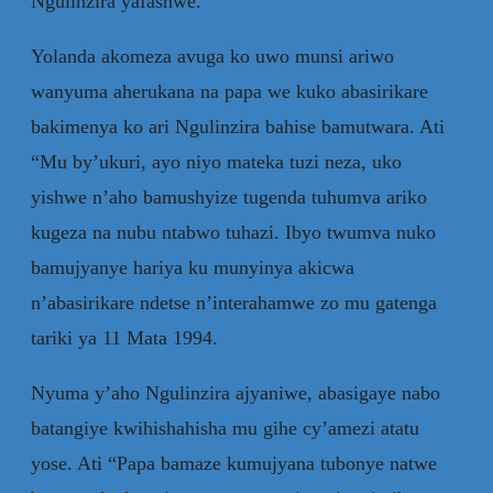
Ngulinzira yafashwe.”
Yolanda akomeza avuga ko uwo munsi ariwo
wanyuma aherukana na papa we kuko abasirikare
bakimenya ko ari Ngulinzira bahise bamutwara. Ati
“Mu by’ukuri, ayo niyo mateka tuzi neza, uko
yishwe n’aho bamushyize tugenda tuhumva ariko
kugeza na nubu ntabwo tuhazi. Ibyo twumva nuko
bamujyanye hariya ku munyinya akicwa
n’abasirikare ndetse n’interahamwe zo mu gatenga
tariki ya 11 Mata 1994.
Nyuma y’aho Ngulinzira ajyaniwe, abasigaye nabo
batangiye kwihishahisha mu gihe cy’amezi atatu
yose. Ati “Papa bamaze kumujyana tubonye natwe