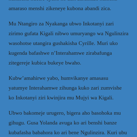
amaraso menshi zikeneye kubona abandi zica.
Mu Ntangiro za Nyakanga ubwo Inkotanyi zari
zirimo gufata Kigali nibwo umuryango wa Ngulinzira
wasohotse utangira gushakisha Cyrille. Muri uko
kugenda bafashwe n’Interahamwe zirabafunga
zitegereje kubica bukeye bwaho.
Kubw’amahirwe yabo, humvikanye amasasu
yatumye Interahamwe zihunga kuko zari zumvishe
ko Inkotanyi ziri kwinjira mu Mujyi wa Kigali.
Ubwo bakomeje urugero, bigera aho basohoka mu
gihugu. Gusa Yolanda avuga ko ari benshi banze
kubafasha babahora ko ari bene Ngulinzira. Kuri ubu