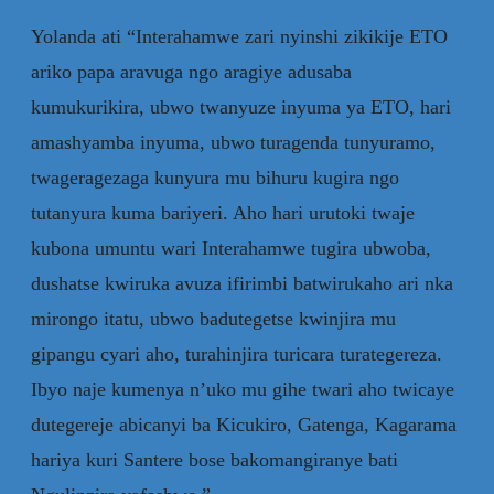
Yolanda ati “Interahamwe zari nyinshi zikikije ETO
ariko papa aravuga ngo aragiye adusaba
kumukurikira, ubwo twanyuze inyuma ya ETO, hari
amashyamba inyuma, ubwo turagenda tunyuramo,
twageragezaga kunyura mu bihuru kugira ngo
tutanyura kuma bariyeri. Aho hari urutoki twaje
kubona umuntu wari Interahamwe tugira ubwoba,
dushatse kwiruka avuza ifirimbi batwirukaho ari nka
mirongo itatu, ubwo badutegetse kwinjira mu
gipangu cyari aho, turahinjira turicara turategereza.
Ibyo naje kumenya n’uko mu gihe twari aho twicaye
dutegereje abicanyi ba Kicukiro, Gatenga, Kagarama
hariya kuri Santere bose bakomangiranye bati