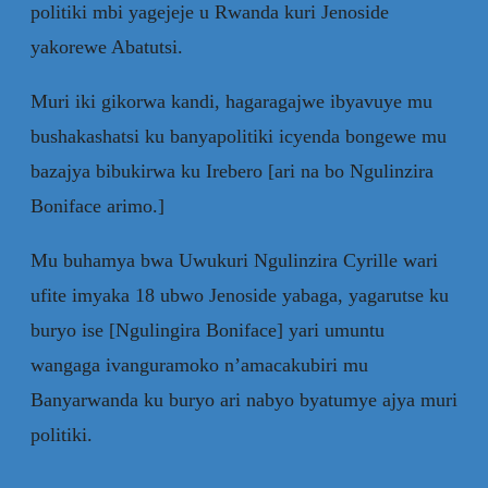
politiki mbi yagejeje u Rwanda kuri Jenoside
yakorewe Abatutsi.
Muri iki gikorwa kandi, hagaragajwe ibyavuye mu
bushakashatsi ku banyapolitiki icyenda bongewe mu
bazajya bibukirwa ku Irebero [ari na bo Ngulinzira
Boniface arimo.]
Mu buhamya bwa Uwukuri Ngulinzira Cyrille wari
ufite imyaka 18 ubwo Jenoside yabaga, yagarutse ku
buryo ise [Ngulingira Boniface] yari umuntu
wangaga ivanguramoko n’amacakubiri mu
Banyarwanda ku buryo ari nabyo byatumye ajya muri
politiki.