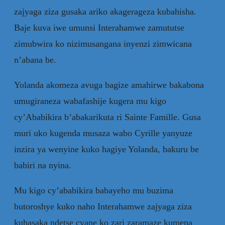
zajyaga ziza gusaka ariko akagerageza kubahisha.
Baje kuva iwe umunsi Interahamwe zamututse
zimubwira ko nizimusangana inyenzi zimwicana
n’abana be.
Yolanda akomeza avuga bagize amahirwe bakabona
umugiraneza wabafashije kugera mu kigo
cy’Ababikira b’abakarikuta ri Sainte Famille. Gusa
muri uko kugenda musaza wabo Cyrille yanyuze
inzira ya wenyine kuko hagiye Yolanda, bakuru be
babiri na nyina.
Mu kigo cy’ababikira babayeho mu buzima
butoroshye kuko naho Interahamwe zajyaga ziza
kuhasaka ndetse cyane ko zari zaramaze kumena