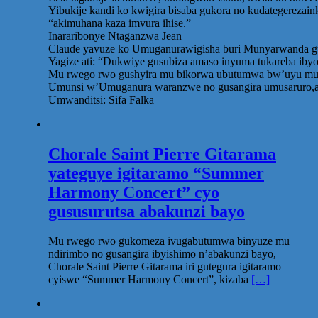
Yibukije kandi ko kwigira bisaba gukora no kudategerezai
“akimuhana kaza imvura ihise.”
Inararibonye Ntaganzwa Jean
Claude yavuze ko Umuganurawigisha buri Munyarwanda gu
Yagize ati: “Dukwiye gusubiza amaso inyuma tukareba ib
Mu rwego rwo gushyira mu bikorwa ubutumwa bw’uyu munsi,
Umunsi w’Umuganura waranzwe no gusangira umusaruro,aba
Umwanditsi: Sifa Falka
Chorale Saint Pierre Gitarama
yateguye igitaramo “Summer
Harmony Concert” cyo
gususurutsa abakunzi bayo
Mu rwego rwo gukomeza ivugabutumwa binyuze mu
ndirimbo no gusangira ibyishimo n’abakunzi bayo,
Chorale Saint Pierre Gitarama iri gutegura igitaramo
cyiswe “Summer Harmony Concert”, kizaba
[…]