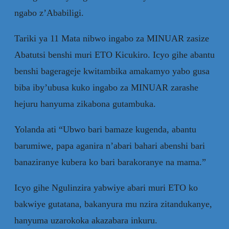
ngabo z’Ababiligi.
Tariki ya 11 Mata nibwo ingabo za MINUAR zasize
Abatutsi benshi muri ETO Kicukiro. Icyo gihe abantu
benshi bagerageje kwitambika amakamyo yabo gusa
biba iby’ubusa kuko ingabo za MINUAR zarashe
hejuru hanyuma zikabona gutambuka.
Yolanda ati “Ubwo bari bamaze kugenda, abantu
barumiwe, papa aganira n’abari bahari abenshi bari
banaziranye kubera ko bari barakoranye na mama.”
Icyo gihe Ngulinzira yabwiye abari muri ETO ko
bakwiye gutatana, bakanyura mu nzira zitandukanye,
hanyuma uzarokoka akazabara inkuru.