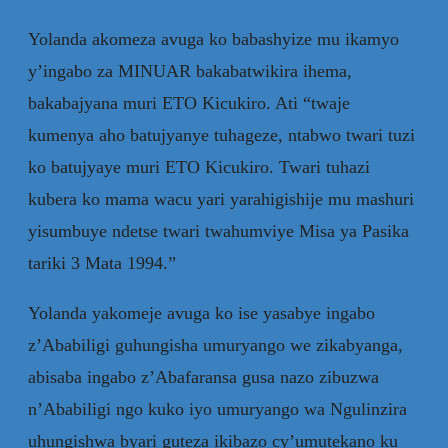
Yolanda akomeza avuga ko babashyize mu ikamyo
y’ingabo za MINUAR bakabatwikira ihema,
bakabajyana muri ETO Kicukiro. Ati “twaje
kumenya aho batujyanye tuhageze, ntabwo twari tuzi
ko batujyaye muri ETO Kicukiro. Twari tuhazi
kubera ko mama wacu yari yarahigishije mu mashuri
yisumbuye ndetse twari twahumviye Misa ya Pasika
tariki 3 Mata 1994.”
Yolanda yakomeje avuga ko ise yasabye ingabo
z’Ababiligi guhungisha umuryango we zikabyanga,
abisaba ingabo z’Abafaransa gusa nazo zibuzwa
n’Ababiligi ngo kuko iyo umuryango wa Ngulinzira
uhungishwa byari guteza ikibazo cy’umutekano ku