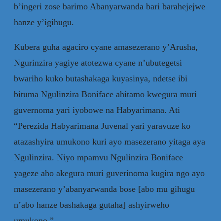
b’ingeri zose barimo Abanyarwanda bari barahejejwe
hanze y’igihugu.
Kubera guha agaciro cyane amasezerano y’Arusha,
Ngurinzira yagiye atotezwa cyane n’ubutegetsi
bwariho kuko butashakaga kuyasinya, ndetse ibi
bituma Ngulinzira Boniface ahitamo kwegura muri
guvernoma yari iyobowe na Habyarimana. Ati
“Perezida Habyarimana Juvenal yari yaravuze ko
atazashyira umukono kuri ayo masezerano yitaga aya
Ngulinzira. Niyo mpamvu Ngulinzira Boniface
yageze aho akegura muri guverinoma kugira ngo ayo
masezerano y’abanyarwanda bose [abo mu gihugu
n’abo hanze bashakaga gutaha] ashyirweho
umukono.”