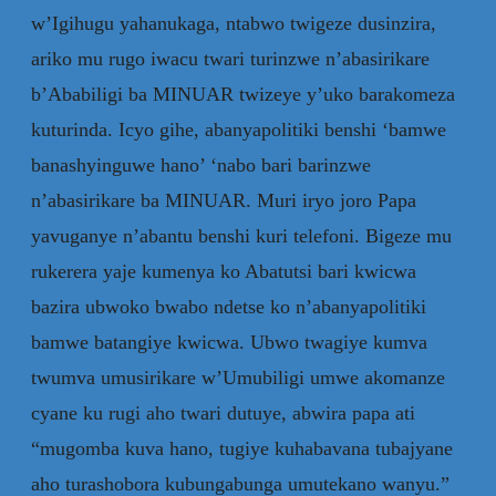
w’Igihugu yahanukaga, ntabwo twigeze dusinzira,
ariko mu rugo iwacu twari turinzwe n’abasirikare
b’Ababiligi ba MINUAR twizeye y’uko barakomeza
kuturinda. Icyo gihe, abanyapolitiki benshi ‘bamwe
banashyinguwe hano’ ‘nabo bari barinzwe
n’abasirikare ba MINUAR. Muri iryo joro Papa
yavuganye n’abantu benshi kuri telefoni. Bigeze mu
rukerera yaje kumenya ko Abatutsi bari kwicwa
bazira ubwoko bwabo ndetse ko n’abanyapolitiki
bamwe batangiye kwicwa. Ubwo twagiye kumva
twumva umusirikare w’Umubiligi umwe akomanze
cyane ku rugi aho twari dutuye, abwira papa ati
“mugomba kuva hano, tugiye kuhabavana tubajyane
aho turashobora kubungabunga umutekano wanyu.”