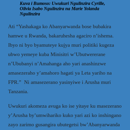
Kuva i Bumoso: Uwukuri Ngulinzira Cyrille,
Olivia Isabo Ngulinzira na Marie Yolanda
Ngulinzira
Ati “Yashakaga ko Abanyarwanda bose bubakira
hamwe u Rwanda, bakaruhesha agaciro n’ishema.
Ibyo ni byo byamuteye kujya muri politiki kugeza
ubwo yemeye kuba Minisitri w’Ubutwererane
n’Ububanyi n’Amahanga aho yari anashinzwe
amasezeraho y’amahoro hagati ya Leta yariho na
FPR.” Ni amasezerano yasinyiwe i Arusha muri
Tanzania.
Uwukuri akomeza avuga ko ise yitaye ku masezerano
y’Arusha by’umwihariko kuko yari azi ko inshingano
zayo zarimo gusangira ubutegetsi bw’Abanyarwanda