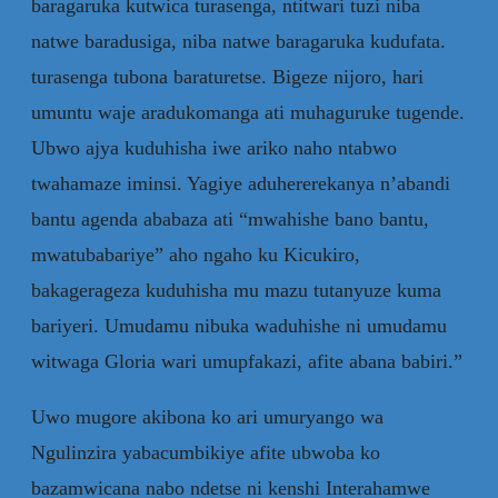
baragaruka kutwica turasenga, ntitwari tuzi niba
natwe baradusiga, niba natwe baragaruka kudufata.
turasenga tubona baraturetse. Bigeze nijoro, hari
umuntu waje aradukomanga ati muhaguruke tugende.
Ubwo ajya kuduhisha iwe ariko naho ntabwo
twahamaze iminsi. Yagiye aduhererekanya n’abandi
bantu agenda ababaza ati “mwahishe bano bantu,
mwatubabariye” aho ngaho ku Kicukiro,
bakagerageza kuduhisha mu mazu tutanyuze kuma
bariyeri. Umudamu nibuka waduhishe ni umudamu
witwaga Gloria wari umupfakazi, afite abana babiri.”
Uwo mugore akibona ko ari umuryango wa
Ngulinzira yabacumbikiye afite ubwoba ko
bazamwicana nabo ndetse ni kenshi Interahamwe