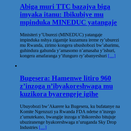
Abiga muri TTC bazajya biga
imyaka itanu: Ibikubiye mu
mpinduka MINEDUC yatangaje
Minisiteri y’Uburezi (MINEDUC) yatangaje
impinduka nshya zigamije kuzamura ireme ry’uburezi
mu Rwanda, zirimo kongera ubushobozi bw’abarimu,
guhindura gahunda y’amasomo n’amasaha y’ishuri,
kongera amafaranga y’ifunguro ry’abanyeshuri
[…]
Bugesera: Hamenwe litiro 960
z’inzoga n’ibyakoreshwaga mu
kuzikora byarengeje igihe
Ubuyobozi bw’Akarere ka Bugesera, ku bufatanye na
Komite Ngenzuzi ya Rwanda FDA ndetse n’inzego
z’umutekano, bwangije inzoga n’ibikoresho bitujuje
ubuziranenge byakoreshwaga n’uruganda Sky Drop
Industries
[…]