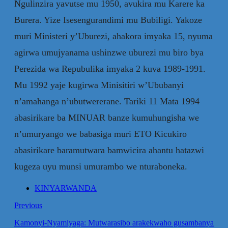
Ngulinzira
yavutse mu 1950, avukira mu Karere ka
Burera. Yize Isesengurandimi mu Bubiligi. Yakoze
muri Ministeri y’Uburezi, ahakora imyaka 15, nyuma
agirwa umujyanama ushinzwe uburezi mu biro bya
Perezida wa Repubulika imyaka 2 kuva 1989-1991.
Mu 1992 yaje kugirwa Minisitiri w’Ububanyi
n’amahanga n’ubutwererane. Tariki 11 Mata 1994
abasirikare ba MINUAR banze kumuhungisha we
n’umuryango we babasiga muri ETO Kicukiro
abasirikare baramutwara bamwicira ahantu hatazwi
kugeza uyu munsi umurambo we nturaboneka.
KINYARWANDA
Previous
Kamonyi-Nyamiyaga: Mutwarasibo arakekwaho gusambanya