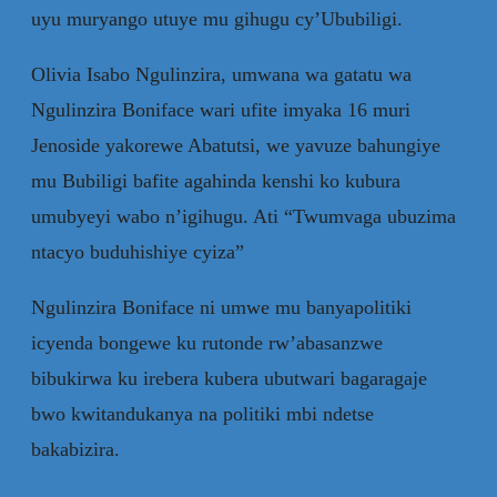
uyu muryango utuye mu gihugu cy’Ububiligi.
Olivia Isabo Ngulinzira, umwana wa gatatu wa
Ngulinzira Boniface wari ufite imyaka 16 muri
Jenoside yakorewe Abatutsi, we yavuze bahungiye
mu Bubiligi bafite agahinda kenshi ko kubura
umubyeyi wabo n’igihugu. Ati “Twumvaga ubuzima
ntacyo buduhishiye cyiza”
Ngulinzira Boniface ni umwe mu banyapolitiki
icyenda bongewe ku rutonde rw’abasanzwe
bibukirwa ku irebera kubera ubutwari bagaragaje
bwo kwitandukanya na politiki mbi ndetse
bakabizira.