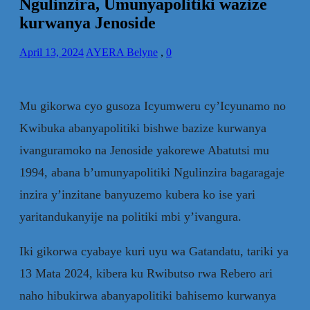
Ngulinzira, Umunyapolitiki wazize
kurwanya Jenoside
April 13, 2024
AYERA Belyne
,
0
Mu gikorwa cyo gusoza Icyumweru cy’Icyunamo no
Kwibuka abanyapolitiki bishwe bazize kurwanya
ivanguramoko na Jenoside yakorewe Abatutsi mu
1994, abana b’umunyapolitiki Ngulinzira bagaragaje
inzira y’inzitane banyuzemo kubera ko ise yari
yaritandukanyije na politiki mbi y’ivangura.
Iki gikorwa cyabaye kuri uyu wa Gatandatu, tariki ya
13 Mata 2024, kibera ku Rwibutso rwa Rebero ari
naho hibukirwa abanyapolitiki bahisemo kurwanya